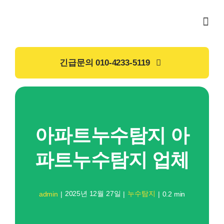
Skip
to
content
긴급문의 010-4233-5119
아파트누수탐지 아
파트누수탐지 업체
2025년 12월 27일
누수탐지
admin
|
|
|
0.2 min