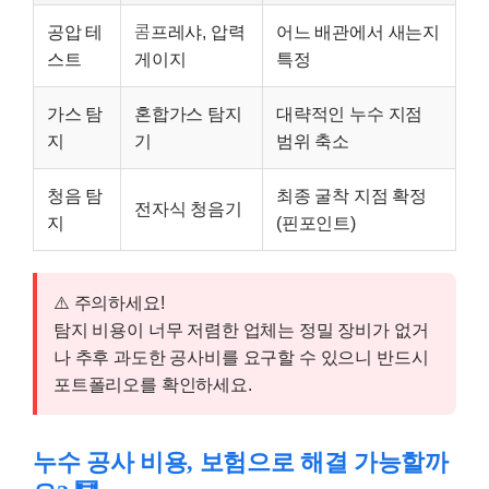
공압 테
콤프레샤, 압력
어느 배관에서 새는지
스트
게이지
특정
가스 탐
혼합가스 탐지
대략적인 누수 지점
지
기
범위 축소
청음 탐
최종 굴착 지점 확정
전자식 청음기
지
(핀포인트)
⚠️ 주의하세요!
탐지 비용이 너무 저렴한 업체는 정밀 장비가 없거
나 추후 과도한 공사비를 요구할 수 있으니 반드시
포트폴리오를 확인하세요.
누수 공사 비용, 보험으로 해결 가능할까