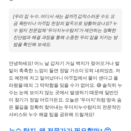
[우리 집 누수, 어디서 새는 걸까?]
갑작스러운 수도 요
금 폭탄이나 아랫집 천장의 얼룩으로 당황하셨나요? 누
수 탐지 전문업체 ‘두더지누수탐지’가 제안하는 정확한
진단법과 해결 과정을 통해 소중한 우리 집을 지키는 방
법을 확인해 보세요.
안녕하세요! 어느 날 갑자기 거실 벽지가 젖어오거나 발
밑이 축축한 느낌이 들면 정말 가슴이 덜컥 내려앉죠. 저
도 예전에 자고 일어났더니 아랫집에서 물이 샌다고 올
라왔을 때의 그 막막함을 잊을 수가 없어요. 😅 솔직히 누
수는 눈에 보이지 않는 곳에서 발생하기 때문에 일반인
이 찾기가 정말 어렵거든요. 오늘은 ‘두더지’처럼 땅속 숨
은 물길을 정확히 찾아내는
두더지누수탐지
의 전문적인
서비스와 누수 해결 팁을 공유해 드릴게요!
누수 탐지, 왜 전문가가 필요할까? 🤔