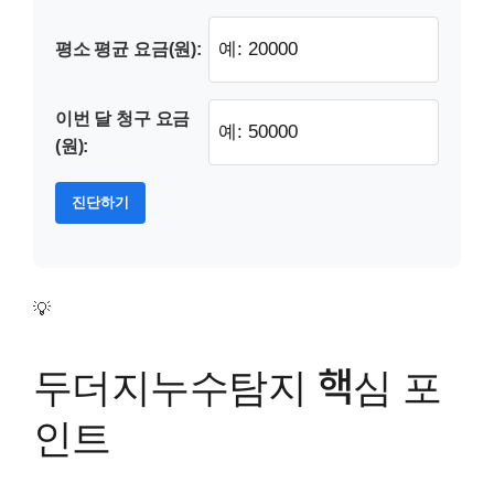
평소 평균 요금(원):
이번 달 청구 요금
(원):
진단하기
💡
두더지누수탐지 핵심 포
인트