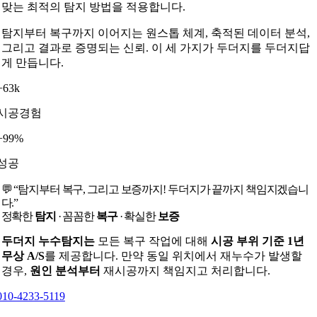
맞는 최적의 탐지 방법을 적용합니다.
탐지부터 복구까지 이어지는 원스톱 체계, 축적된 데이터 분석,
그리고 결과로 증명되는 신뢰. 이 세 가지가 두더지를 두더지답
게 만듭니다.
+63k
시공경험
+99%
성공
💬 “탐지부터 복구, 그리고 보증까지! 두더지가 끝까지 책임지겠습니
다.”
정확한
탐지
· 꼼꼼한
복구
· 확실한
보증
두더지 누수탐지는
모든 복구 작업에 대해
시공 부위 기준 1년
무상 A/S
를 제공합니다. 만약 동일 위치에서 재누수가 발생할
경우,
원인 분석부터
재시공까지 책임지고 처리합니다.
010-4233-5119