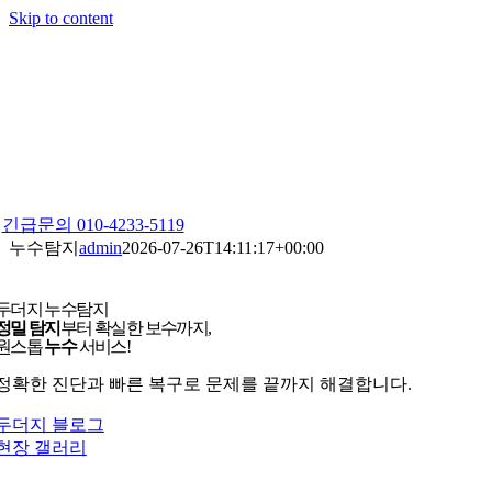
Skip to content
긴급문의 010-4233-5119
누수탐지
admin
2026-07-26T14:11:17+00:00
두더지 누수탐지
정밀 탐지
부터 확실한 보수까지,
원스톱
누수
서비스!
정확한 진단과 빠른 복구로 문제를 끝까지 해결합니다.
두더지 블로그
현장 갤러리