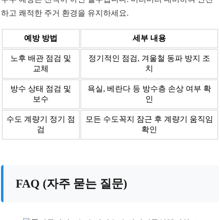
하고 쾌적한 주거 환경을 유지하세요.
예방 방법
세부 내용
노후 배관 점검 및
정기적인 점검, 겨울철 동파 방지 조
교체
치
방수 상태 점검 및
욕실, 베란다 등 방수층 손상 여부 확
보수
인
수도 계량기 정기 점
모든 수도꼭지 잠근 후 계량기 움직임
검
확인
FAQ (자주 묻는 질문)