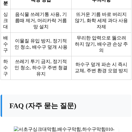
분
싱
음식물 쓰레기통 사용, 기
뜨거운 기름 바로 버리지
크
름때 제거, 머리카락 거름
않기, 화학 세제 과다 사용
대
망 설치
자제
배
무리한 압력으로 뚫으려
이물질 유입 방지, 정기적
수
하지 않기, 배수관 손상 주
인 청소, 배수구 덮개 사용
구
의
하
쓰레기 투기 금지, 정기적
하수구 덮개 파손 시 즉시
수
인 청소, 하수구 주변 청결
교체, 주변 환경 오염 방지
구
유지
FAQ (자주 묻는 질문)