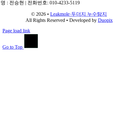
명 : 전승현 | 전화번호: 010-4233-5119
© 2026 •
Leakmole·두더지 누수탐지
All Rights Reserved • Developed by
Duopix
Page load link
Go to Top