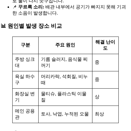
로 물이 다시 솟구칩니다.
📌
꾸르륵 소리:
배관 내부에서 공기가 빠지지 못해 기괴
한 소음이 발생합니다.
📊 원인별 발생 장소 비교
해결 난이
구분
주요 원인
도
주방 싱크
기름 슬러지, 음식물 찌
중
대
꺼기
욕실 하수
머리카락, 석회질, 비누
중
구
때
화장실 변
물티슈, 플라스틱 이물
상
기
질
메인 공용
토사, 낙엽, 누적된 오물
최상
관