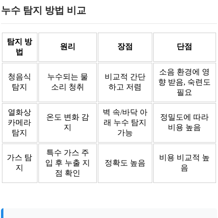
누수 탐지 방법 비교
탐지 방
원리
장점
단점
법
소음 환경에 영
청음식
누수되는 물
비교적 간단
향 받음, 숙련도
탐지
소리 청취
하고 저렴
필요
열화상
벽 속/바닥 아
온도 변화 감
정밀도에 따라
카메라
래 누수 탐지
지
비용 높음
탐지
가능
특수 가스 주
가스 탐
비용 비교적 높
입 후 누출 지
정확도 높음
지
음
점 확인