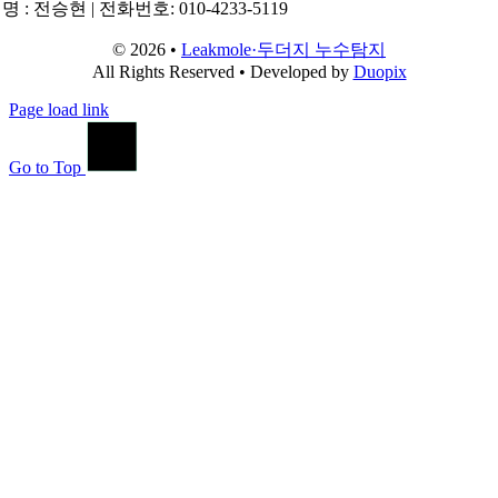
명 : 전승현 | 전화번호: 010-4233-5119
© 2026 •
Leakmole·두더지 누수탐지
All Rights Reserved • Developed by
Duopix
Page load link
Go to Top