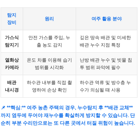
탐지
원리
여주 활용 분야
장비
가스식
안전 가스를 주입, 누
깊은 땅속 배관 및 미세한
탐지기
출 농도 감지
배관 누수 지점 특정
열화상
온도 차를 이용해 습기
난방 배관 누수 및 빗물 침
카메라
범위를 시각화
투 범위 파악에 필수
배관
하수관 내부를 직접 촬
하수관 역류 및 방수층 누
내시경
영하여 손상 확인
수가 의심될 때 사용
📌 **핵심:** 여주 농촌 주택의 경우, 누수탐지 후 **배관 교체**
까지 염두에 두어야 재누수를 확실하게 방지할 수 있습니다. 단
순히 부분 수리만으로는 또 다른 곳에서 터질 위험이 높습니다.