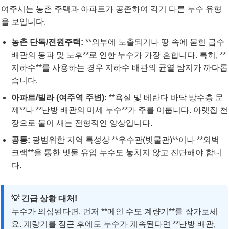
여주시는 농촌 주택과 아파트가 공존하여 각기 다른 누수 유형
을 보입니다.
농촌 단독/전원주택:
**외부에 노출되거나 땅 속에 묻힌 급수
배관의 동파 및 노후**로 인한 누수가 가장 흔합니다. 특히, **
지하수**를 사용하는 경우 지하수 배관의 균열 탐지가 까다롭
습니다.
아파트/빌라 (여주역 주변):
**욕실 및 베란다 바닥 방수층 문
제**나 **난방 배관의 미세 누수**가 주를 이룹니다. 아랫집 천
장으로 물이 새는 전형적인 양상입니다.
공통:
광범위한 지역 특성상 **우수관(빗물관)**이나 **외벽
크랙**을 통한 빗물 유입 누수도 놓치지 않고 진단해야 합니
다.
💡 긴급 상황 대처!
누수가 의심된다면, 먼저 **메인 수도 계량기**를 잠가보세
요. 계량기를 잠근 후에도 누수가 계속된다면 **난방 배관,