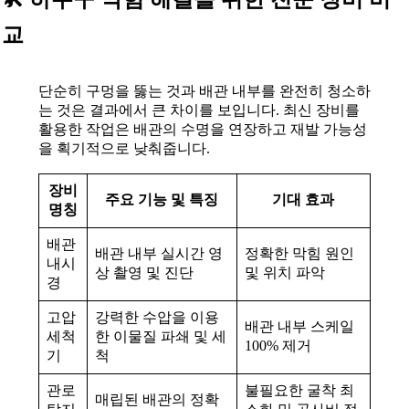
교
단순히 구멍을 뚫는 것과 배관 내부를 완전히 청소하
는 것은 결과에서 큰 차이를 보입니다. 최신 장비를
활용한 작업은 배관의 수명을 연장하고 재발 가능성
을 획기적으로 낮춰줍니다.
장비
주요 기능 및 특징
기대 효과
명칭
배관
배관 내부 실시간 영
정확한 막힘 원인
내시
상 촬영 및 진단
및 위치 파악
경
고압
강력한 수압을 이용
배관 내부 스케일
세척
한 이물질 파쇄 및 세
100% 제거
기
척
관로
불필요한 굴착 최
매립된 배관의 정확