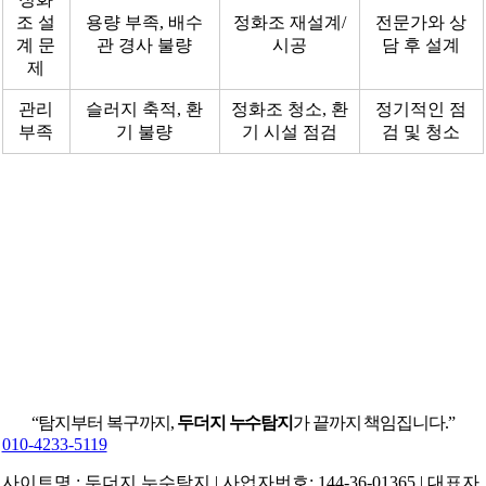
조 설
용량 부족, 배수
정화조 재설계/
전문가와 상
계 문
관 경사 불량
시공
담 후 설계
제
관리
슬러지 축적, 환
정화조 청소, 환
정기적인 점
부족
기 불량
기 시설 점검
검 및 청소
“탐지부터 복구까지,
두더지 누수탐지
가 끝까지 책임집니다.”
010-4233-5119
사이트명 : 두더지 누수탐지 | 사업자번호: 144-36-01365 | 대표자