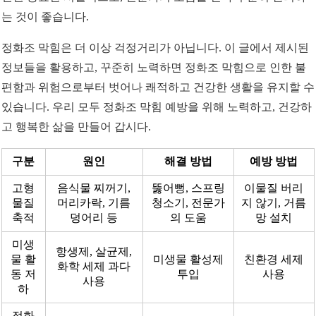
는 것이 좋습니다.
정화조 막힘은 더 이상 걱정거리가 아닙니다. 이 글에서 제시된
정보들을 활용하고, 꾸준히 노력하면 정화조 막힘으로 인한 불
편함과 위험으로부터 벗어나 쾌적하고 건강한 생활을 유지할 수
있습니다. 우리 모두 정화조 막힘 예방을 위해 노력하고, 건강하
고 행복한 삶을 만들어 갑시다.
구분
원인
해결 방법
예방 방법
고형
음식물 찌꺼기,
뚫어뻥, 스프링
이물질 버리
물질
머리카락, 기름
청소기, 전문가
지 않기, 거름
축적
덩어리 등
의 도움
망 설치
미생
항생제, 살균제,
물 활
미생물 활성제
친환경 세제
화학 세제 과다
동 저
투입
사용
사용
하
정화