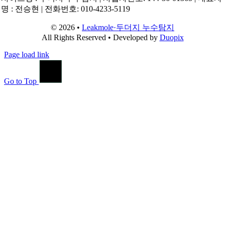
명 : 전승현 | 전화번호: 010-4233-5119
© 2026 •
Leakmole·두더지 누수탐지
All Rights Reserved • Developed by
Duopix
Page load link
Go to Top