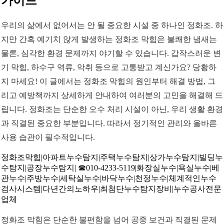
가이드
우리의 삶에서 없어서는 안 될 중요한 시설 중 하나인 정화조. 하
지만 간혹 예기치 않게 발생하는 정화조 막힘은 불쾌한 냄새는
물론, 심각한 환경 문제까지 야기할 수 있습니다. 갑작스러운 변
기 막힘, 하수구 역류, 악취 등으로 고통받고 계신가요? 당황하
지 마세요! 이 글에서는 정화조 막힘의 원인부터 해결 방법, 그
리고 예방책까지 상세하게 안내하여 여러분의 고민을 해결해 드
립니다. 정화조는 단순한 오수 처리 시설이 아닌, 우리 생활 환경
과 직결된 중요한 부분입니다. 따라서 정기적인 관리와 올바른
사용 습관이 필수적입니다.
정화조막힘|아파트누수탐지|주택누수탐지|상가누수탐지|빌딩누
수탐지|공장누수탐지| ☎010-4233-5119|화장실누수|욕실누수|베
관누수|주방누수|세탁실누수|바닥누수|천정누수|체계적인누수
검사시스템|다년간의노하우|최첨단누수탐지장비|누수공사전문
업체
정화조 막힘은 단순한 불편함을 넘어 공중 보건과 직결된 문제