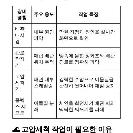
장비
주요 용도
작업 특징
명칭
배관
내부 원인
막힌 지점과 원인을 실시간
내시
파악
화면으로 확인
경
관로
매립 배관
땅속에 묻힌 정화조와 배관
탐지
위치 추적
경로를 정확히 파악
기
고압
배관 내부
강력한 수압으로 이물질을
세척
스케일링
완전히 씻어내어 재발 방지
기
플렉
이물질 분
체인을 회전시켜 배관 벽의
스 샤
쇄
딱딱한 찌꺼기를 파쇄
프트
🌊 고압세척 작업이 필요한 이유