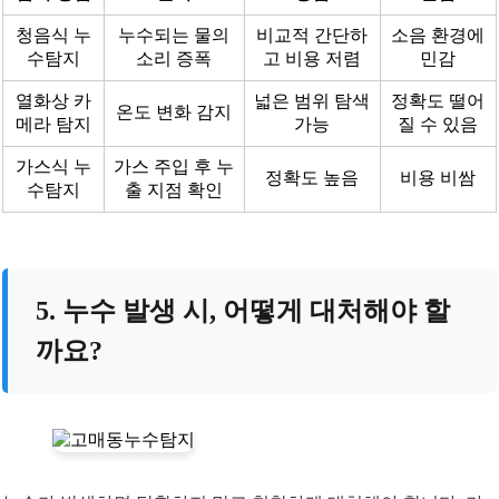
청음식 누
누수되는 물의
비교적 간단하
소음 환경에
수탐지
소리 증폭
고 비용 저렴
민감
열화상 카
넓은 범위 탐색
정확도 떨어
온도 변화 감지
메라 탐지
가능
질 수 있음
가스식 누
가스 주입 후 누
정확도 높음
비용 비쌈
수탐지
출 지점 확인
5. 누수 발생 시, 어떻게 대처해야 할
까요?