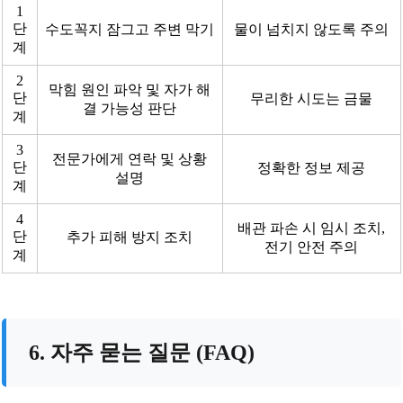
1
단
수도꼭지 잠그고 주변 막기
물이 넘치지 않도록 주의
계
2
막힘 원인 파악 및 자가 해
단
무리한 시도는 금물
결 가능성 판단
계
3
전문가에게 연락 및 상황
단
정확한 정보 제공
설명
계
4
배관 파손 시 임시 조치,
단
추가 피해 방지 조치
전기 안전 주의
계
6. 자주 묻는 질문 (FAQ)