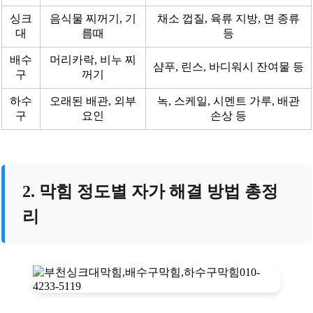
싱크
음식물 찌꺼기, 기
채소 껍질, 육류 지방, 면 종류
대
름때
등
배수
머리카락, 비누 찌
샴푸, 린스, 바디워시 잔여물 등
구
꺼기
하수
오래된 배관, 외부
녹, 스케일, 시멘트 가루, 배관
구
요인
손상 등
2. 막힘 정도별 자가 해결 방법 총정
리