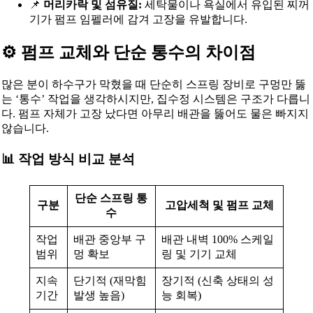
📌
머리카락 및 섬유질:
세탁물이나 욕실에서 유입된 찌꺼
기가 펌프 임펠러에 감겨 고장을 유발합니다.
⚙️ 펌프 교체와 단순 통수의 차이점
많은 분이 하수구가 막혔을 때 단순히 스프링 장비로 구멍만 뚫
는 ‘통수’ 작업을 생각하시지만, 집수정 시스템은 구조가 다릅니
다. 펌프 자체가 고장 났다면 아무리 배관을 뚫어도 물은 빠지지
않습니다.
📊 작업 방식 비교 분석
단순 스프링 통
구분
고압세척 및 펌프 교체
수
작업
배관 중앙부 구
배관 내벽 100% 스케일
범위
멍 확보
링 및 기기 교체
지속
단기적 (재막힘
장기적 (신축 상태의 성
기간
발생 높음)
능 회복)